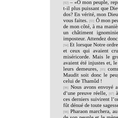
– «Ô mon peuple, repr
[92]
t-il plus puissant que Di
dos? En vérité, mon Dieu
vous faites.
Ô mon peup
[93]
de mon côté, à ma manièr
un châtiment ignomini
imposteur. Attendez donc,
Et lorsque Notre ordr
[94]
et ceux qui avaient cr
miséricorde. Mais le gro
avaient été injustes et, l
leurs demeures,
comme
[95]
Maudit soit donc le pe
celui de Thamûd !
Nous avons envoyé au
[96]
d’une preuve réelle,
à
[97]
ces derniers suivirent l’
fût dénué de toute sagess
Pharaon marchera, au 
[98]
de son peuple et le mène