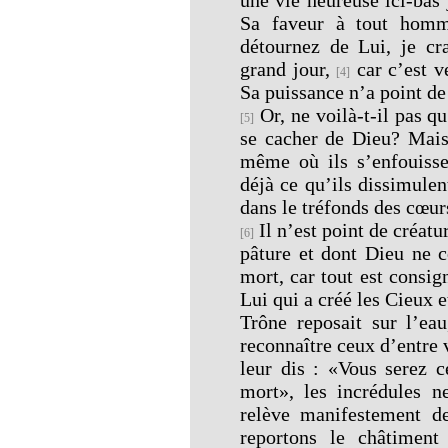
Sa faveur à tout homm
détournez de Lui, je cr
grand jour,
car c’est ve
[4]
Sa puissance n’a point de
Or, ne voilà-t-il pas q
[5]
se cacher de Dieu? Mais
même où ils s’enfouisse
déjà ce qu’ils dissimulent
dans le tréfonds des cœur
Il n’est point de créatu
[6]
pâture et dont Dieu ne c
mort, car tout est consig
Lui qui a créé les Cieux e
Trône reposait sur l’ea
reconnaître ceux d’entre v
leur dis : «Vous serez c
mort», les incrédules 
relève manifestement 
reportons le châtiment