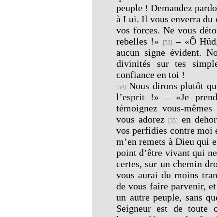
peuple ! Demandez pardon
à Lui. Il vous enverra du 
vos forces. Ne vous dét
rebelles !»
– «Ô Hûd, 
[53]
aucun signe évident. N
divinités sur tes simp
confiance en toi !
Nous dirons plutôt que
[54]
l’esprit !» – «Je pren
témoignez vous-mêmes q
vous adorez
en dehor
[55]
vos perfidies contre moi
m’en remets à Dieu qui es
point d’être vivant qui n
certes, sur un chemin dr
vous aurai du moins tran
de vous faire parvenir, 
un autre peuple, sans qu
Seigneur est de toute 