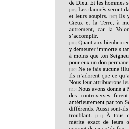
de Dieu. Et les hommes s
Les damnés seront dan
[106]
et leurs soupirs.
Ils 
[107]
Cieux et la Terre, à m
autrement, car la Volo
s’accomplir.
Quant aux bienheureux
[108]
y demeurer immortels tant
à moins que ton Seigneur
pour eux un don permane
Ne te fais aucune illu
[109]
Ils n’adorent que ce qu’
Nous leur attribuerons leu
Nous avons donné à Mo
[110]
des controverses furent
antérieurement par ton Se
différends. Aussi sont-ils
troublant.
À tous ce
[111]
mérite exact de leurs œ
courant de ce qu’ils font.