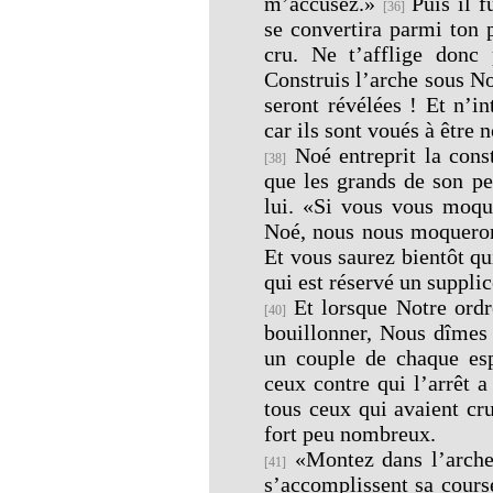
m’accusez.»
Puis il f
[36]
se convertira parmi ton 
cru. Ne t’afflige donc
Construis l’arche sous No
seront révélées ! Et n’i
car ils sont voués à être 
Noé entreprit la const
[38]
que les grands de son pe
lui. «Si vous vous moque
Noé, nous nous moqueron
Et vous saurez bientôt qu
qui est réservé un suppli
Et lorsque Notre ordr
[40]
bouillonner, Nous dîmes 
un couple de chaque esp
ceux contre qui l’arrêt 
tous ceux qui avaient cru
fort peu nombreux.
«Montez dans l’arche
[41]
s’accomplissent sa cours