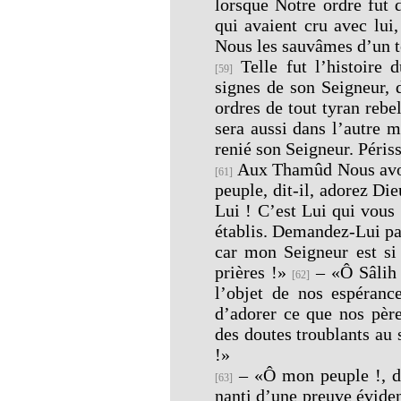
lorsque Notre ordre fut
qui avaient cru avec lui
Nous les sauvâmes d’un t
Telle fut l’histoire 
[59]
signes de son Seigneur, 
ordres de tout tyran rebe
sera aussi dans l’autre 
renié son Seigneur. Péris
Aux Thamûd Nous avon
[61]
peuple, dit-il, adorez Di
Lui ! C’est Lui qui vous 
établis. Demandez-Lui pa
car mon Seigneur est si
prières !»
– «Ô Sâlih !
[62]
l’objet de nos espérance
d’adorer ce que nos père
des doutes troublants au 
!»
– «Ô mon peuple !, dit
[63]
nanti d’une preuve évide