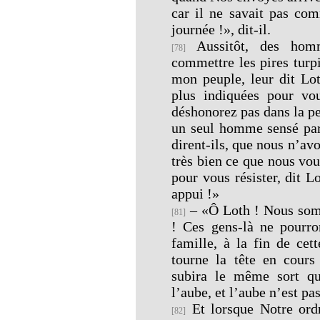
car il ne savait pas com
journée !», dit-il.
Aussitôt, des homm
[78]
commettre les pires turpi
mon peuple, leur dit Lot
plus indiquées pour vo
déshonorez pas dans la pe
un seul homme sensé p
dirent-ils, que nous n’avon
très bien ce que nous vo
pour vous résister, dit L
appui !»
– «Ô Loth ! Nous somm
[81]
! Ces gens-là ne pourron
famille, à la fin de cet
tourne la tête en cour
subira le même sort qu
l’aube, et l’aube n’est pas
Et lorsque Notre ord
[82]