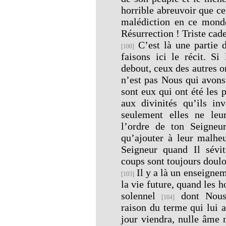
horrible abreuvoir que ce
malédiction en ce monde,
Résurrection ! Triste cadea
C’est là une partie d
[100]
faisons ici le récit. Si
debout, ceux des autres 
n’est pas Nous qui avons
sont eux qui ont été les 
aux divinités qu’ils i
seulement elles ne leu
l’ordre de ton Seigneur
qu’ajouter à leur malhe
Seigneur quand Il sévit
coups sont toujours doulo
Il y a là un enseignem
[103]
la vie future, quand les
solennel
dont Nous 
[104]
raison du terme qui lui 
jour viendra, nulle âme 