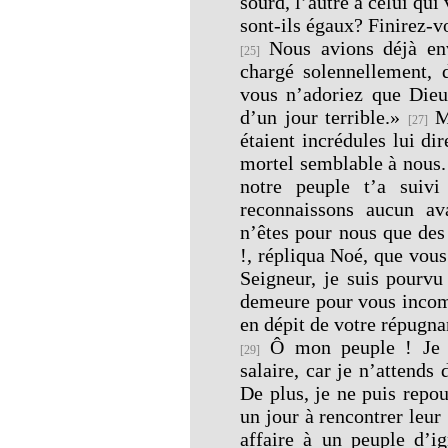
sourd, l’autre à celui qui
sont-ils égaux? Finirez-
Nous avions déjà en
[25]
chargé solennellement, d
vous n’adoriez que Dieu
d’un jour terrible.»
Ma
[27]
étaient incrédules lui d
mortel semblable à nous.
notre peuple t’a suivi
reconnaissons aucun av
n’êtes pour nous que de
!, répliqua Noé, que vou
Seigneur, je suis pourvu
demeure pour vous incom
en dépit de votre répugn
Ô mon peuple ! Je n
[29]
salaire, car je n’attends
De plus, je ne puis repou
un jour à rencontrer leur
affaire à un peuple d’i