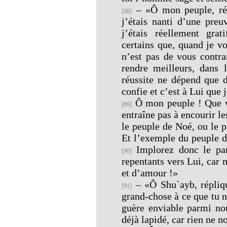
– «Ô mon peuple, rép
[88]
j’étais nanti d’une pre
j’étais réellement gra
certains que, quand je v
n’est pas de vous contra
rendre meilleurs, dans
réussite ne dépend que 
confie et c’est à Lui que j
Ô mon peuple ! Que vo
[89]
entraîne pas à encourir l
le peuple de Noé, ou le 
Et l’exemple du peuple d
Implorez donc le par
[90]
repentants vers Lui, car
et d’amour !»
– «Ô Shu`ayb, répliqu
[91]
grand-chose à ce que tu no
guère enviable parmi nou
déjà lapidé, car rien ne n