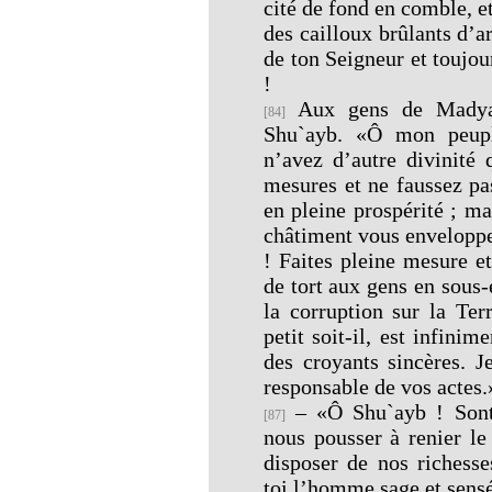
cité de fond en comble, et
des cailloux brûlants d’a
de ton Seigneur et toujour
!
Aux gens de Madyan
[84]
Shu`ayb. «Ô mon peuple
n’avez d’autre divinité
mesures et ne faussez pa
en pleine prospérité ; ma
châtiment vous enveloppe
! Faites pleine mesure e
de tort aux gens en sous
la corruption sur la Ter
petit soit-il, est infini
des croyants sincères. J
responsable de vos actes.
– «Ô Shu`ayb ! Sont-
[87]
nous pousser à renier le
disposer de nos richess
toi l’homme sage et sens