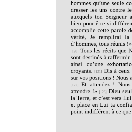
hommes qu’une seule com
dresser les uns contre l
auxquels ton Seigneur a
bien pour être si différen
accomplie cette parole d
vérité, Je remplirai l
d’hommes, tous réunis !»
Tous les récits que N
[120]
sont destinés à raffermir
ainsi qu’une exhortati
croyants.
Dis à ceux 
[121]
sur vos positions ! Nous 
Et attendez ! Nous
[122]
attendre !»
Dieu seul
[123]
la Terre, et c’est vers Lu
et place en Lui ta confi
point indifférent à ce que