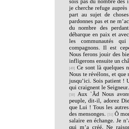
sois pas du nombre des 
je cherche refuge auprès
part au sujet de chose
pardonnes pas et ne m’ac
du nombre des perdan
débarque en paix et avec
les communautés qui 
compagnons. Il est cep
Nous ferons jouir des bi
infligerons ensuite un ch
Ce sont là quelques 
[49]
Nous te révélons, et que 
jusqu’ici. Sois patient !
qui craignent le Seigneur.
Aux `Âd Nous avons
[50]
peuple, dit-il, adorez Di
que Lui ! Tous les autre
des mensonges.
Ô mon 
[51]
salaire en échange. Je n
qui m’a créé. Ne rais