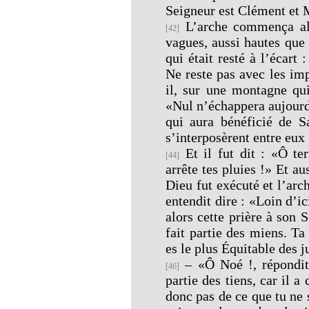
Seigneur est Clément et 
L’arche commença al
[42]
vagues, aussi hautes que
qui était resté à l’écart
Ne reste pas avec les im
il, sur une montagne qu
«Nul n’échappera aujourd’
qui aura bénéficié de Sa
s’interposèrent entre eux 
Et il fut dit : «Ô ter
[44]
arrête tes pluies !» Et au
Dieu fut exécuté et l’arch
entendit dire : «Loin d’ic
alors cette prière à son S
fait partie des miens. T
es le plus Équitable des j
– «Ô Noé !, répondit 
[46]
partie des tiens, car il
donc pas de ce que tu ne s