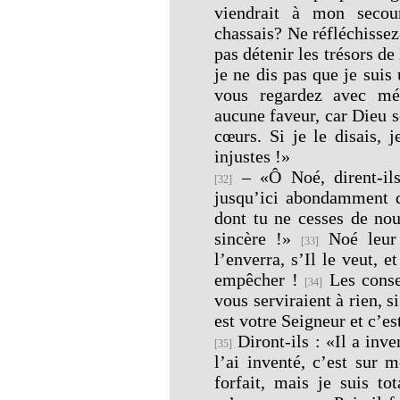
viendrait à mon secou
chassais? Ne réfléchisse
pas détenir les trésors de
je ne dis pas que je suis
vous regardez avec mé
aucune faveur, car Dieu se
cœurs. Si je le disais,
injustes !»
– «Ô Noé, dirent-ils
[32]
jusqu’ici abondamment 
dont tu ne cesses de nou
sincère !»
Noé leur 
[33]
l’enverra, s’Il le veut, 
empêcher !
Les conse
[34]
vous serviraient à rien, s
est votre Seigneur et c’e
Diront-ils : «Il a inve
[35]
l’ai inventé, c’est sur
forfait, mais je suis t