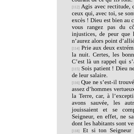
Agis avec rectitude, c
[112]
ceux qui, avec toi, se son
excès ! Dieu est bien au 
vous rangez pas du c
injustices, de peur que
n’aurez alors point d’alli
Prie aux deux extrémit
[114]
la nuit. Certes, les bon
C’est là un rappel qui s’
Sois patient ! Dieu n
[115]
de leur salaire.
Que ne s’est-il trouv
[116]
assez d’hommes vertueux 
la Terre, car, à l’excep
avons sauvée, les autr
jouissaient et se com
Seigneur, en effet, ne sa
dont les habitants sont ve
Et si ton Seigneur l
[118]