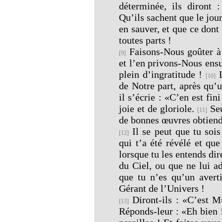
déterminée, ils diront 
Qu’ils sachent que le jour
en sauver, et que ce dont
toutes parts !
Faisons-Nous goûter à
[9]
et l’en privons-Nous ensui
plein d’ingratitude !
L
[10]
de Notre part, après qu’u
il s’écrie : «C’en est fi
joie et de gloriole.
Seu
[11]
de bonnes œuvres obtiend
Il se peut que tu sois
[12]
qui t’a été révélé et qu
lorsque tu les entends dir
du Ciel, ou que ne lui a
que tu n’es qu’un averti
Gérant de l’Univers !
Diront-ils : «C’est 
[13]
Réponds-leur : «Eh bien 