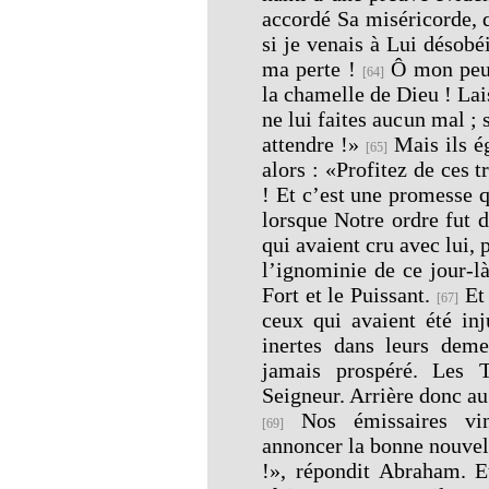
accordé Sa miséricorde, 
si je venais à Lui désobé
ma perte !
Ô mon peup
[64]
la chamelle de Dieu ! Lais
ne lui faites aucun mal ; 
attendre !»
Mais ils ég
[65]
alors : «Profitez de ces 
! Et c’est une promesse 
lorsque Notre ordre fut 
qui avaient cru avec lui, 
l’ignominie de ce jour-là
Fort et le Puissant.
Et 
[67]
ceux qui avaient été inj
inertes dans leurs dem
jamais prospéré. Les T
Seigneur. Arrière donc a
Nos émissaires vin
[69]
annoncer la bonne nouvell
!», répondit Abraham. Et