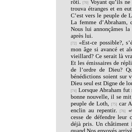
rôti.
Voyant qu’ils ne f
[70]
trouva étranges et en eut 
C’est vers le peuple de
La femme d’Abraham, qui
Nous lui annonçâmes la n
après lui.
«Est-ce possible?, s’é
[72]
mon âge si avancé et al
vieillard? Ce serait là v
Et les émissaires de rép
de l’ordre de Dieu? Qu
bénédictions soient sur 
Dieu seul est Digne de lo
Lorsque Abraham fut re
[74]
bonne nouvelle, il se mit
peuple de Loth,
car A
[75]
enclin au repentir.
«Ô
[76]
cesse de défendre leur c
déjà pris. Un châtiment 
quand Nos envoyés arrivère