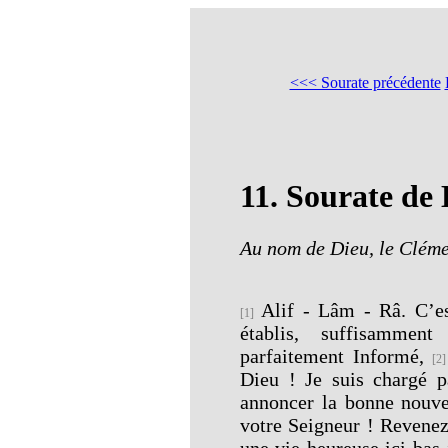
<<< Sourate précédente
11.
Sourate de
Au nom de Dieu, le Cléme
Alif - Lâm - Râ. C’es
[1]
établis, suffisammen
parfaitement Informé,
[2]
Dieu ! Je suis chargé p
annoncer la bonne nouve
votre Seigneur ! Revenez
une vie heureuse ici-bas 