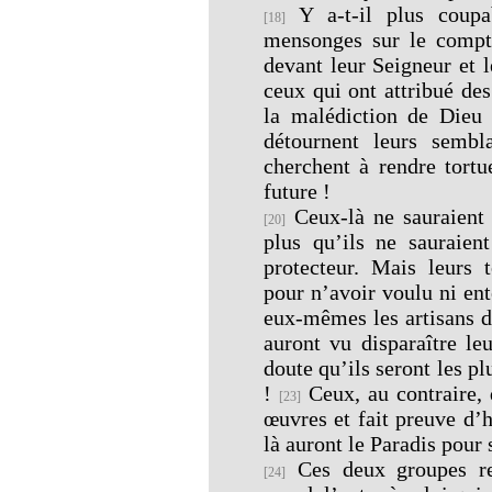
Y a-t-il plus coupa
[18]
mensonges sur le compt
devant leur Seigneur et l
ceux qui ont attribué de
la malédiction de Dieu 
détournent leurs sembl
cherchent à rendre tortu
future !
Ceux-là ne sauraient 
[20]
plus qu’ils ne sauraien
protecteur. Mais leurs 
pour n’avoir voulu ni ent
eux-mêmes les artisans d
auront vu disparaître le
doute qu’ils seront les pl
!
Ceux, au contraire, 
[23]
œuvres et fait preuve d’
là auront le Paradis pour 
Ces deux groupes re
[24]