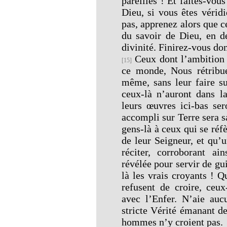
pareilles ! Et faites-vou
Dieu, si vous êtes vérid
pas, apprenez alors que c
du savoir de Dieu, en de
divinité. Finirez-vous do
Ceux dont l’ambition s
[15]
ce monde, Nous rétribu
même, sans leur faire su
ceux-là n’auront dans la
leurs œuvres ici-bas ser
accompli sur Terre sera s
gens-là à ceux qui se ré
de leur Seigneur, et qu’
réciter, corroborant ai
révélée pour servir de gu
là les vrais croyants ! Q
refusent de croire, ceux
avec l’Enfer. N’aie aucu
stricte Vérité émanant d
hommes n’y croient pas.